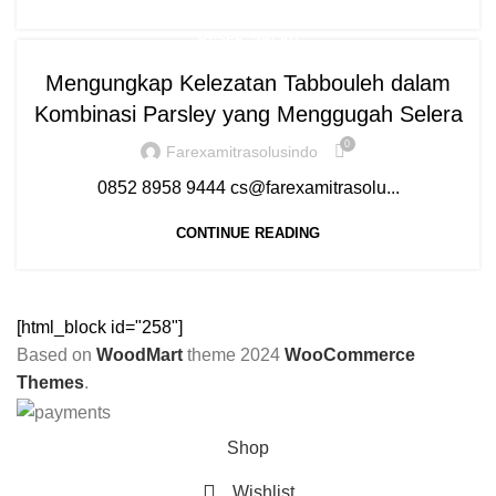
,
RESEP
SALAD
Mengungkap Kelezatan Tabbouleh dalam
Kombinasi Parsley yang Menggugah Selera
0
Farexamitrasolusindo
0852 8958 9444 cs@farexamitrasolu...
CONTINUE READING
[html_block id="258"]
Based on
WoodMart
theme
2024
WooCommerce
Themes
.
Shop
Wishlist