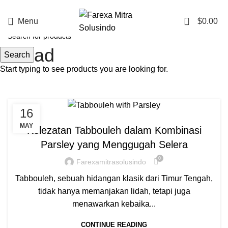
0
Menu
$
0.00
Salad
Search
Start typing to see products you are looking for.
,
16
RESEP
SALAD
MAY
Kelezatan Tabbouleh dalam Kombinasi
Parsley yang Menggugah Selera
0
Farexamitrasolusindo
Tabbouleh, sebuah hidangan klasik dari Timur Tengah,
tidak hanya memanjakan lidah, tetapi juga
menawarkan kebaika...
CONTINUE READING